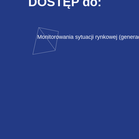
DOSTĘP do:
Automatycznego handlu na giełdach:
w
RCH,