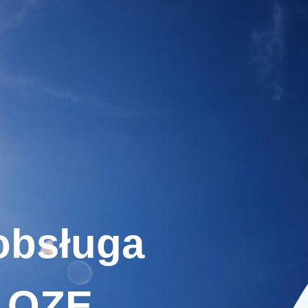
obsługa
 OZE