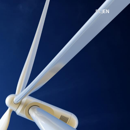
PL
|
EN