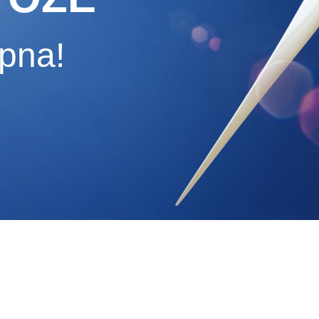
ępna!