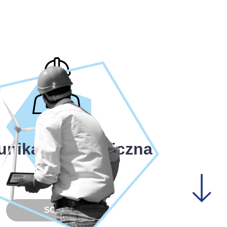
nikacja techniczna
z PSE
SOWE